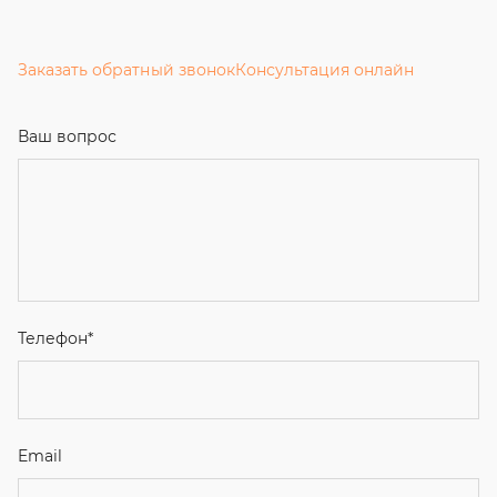
Заказать обратный звонок
Консультация онлайн
Ваш вопрос
Телефон
*
Email
Ваше имя
Я соглашаюсь с
Политикой конфиденциальности
и даю
согласие на обработку персональных данных.
Отправить