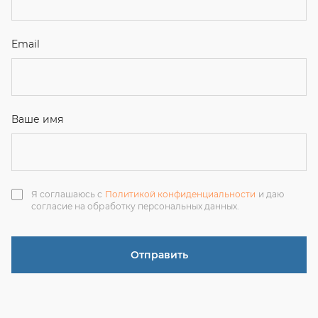
согласие на обработку персональных данных.
Отправить
ЗАКАЗАТЬ ЗВОНОК
+7 (351) 214-36-26
+7 (922) 74-71-055
+7 (965) 85-89-377
г. Миасс, Тургоякское шоссе, 11/63, оф.19