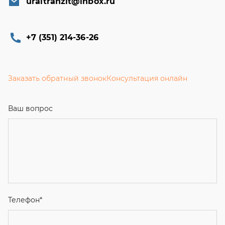
uraltranzit@inbox.ru
+7 (351) 214-36-26
Заказать обратный звонок
Консультация онлайн
Ваш вопрос
Телефон
*
Email
Ваше имя
Я соглашаюсь с
Политикой конфиденциальности
и даю
согласие на обработку персональных данных.