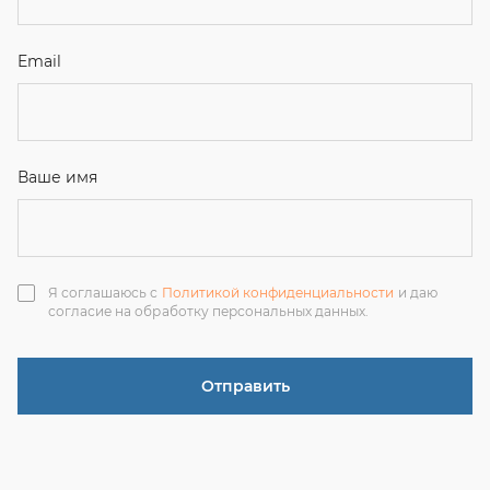
Отправить
ЗАКАЗАТЬ ЗВОНОК
+7 (351) 214-36-26
+7 (922) 74-71-055
+7 (965) 85-89-377
г. Миасс, Тургоякское шоссе, 11/63, оф.19