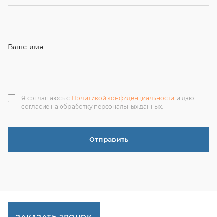
ЗАКАЗАТЬ ЗВОНОК
+7 (351) 214-36-26
+7 (922) 74-71-055
+7 (965) 85-89-377
г. Миасс, Тургоякское шоссе, 11/63, оф.19
uraltranzit@inbox.ru
Каталог запчастей