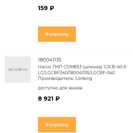
159 ₽
В корзину
180041135
Насос ГМП CDM833 (шпонка) GJCB-40-X-
LG/LGCBF040/180041135/LGCBF-040
Производитель:
Lonking
доступно для заказа
8 921 ₽
В корзину