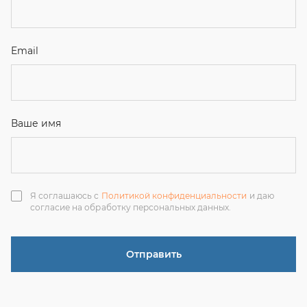
согласие на обработку персональных данных.
Отправить
ЗАКАЗАТЬ ЗВОНОК
+7 (351) 214-36-26
+7 (922) 74-71-055
+7 (965) 85-89-377
г. Миасс, Тургоякское шоссе, 11/63, оф.19