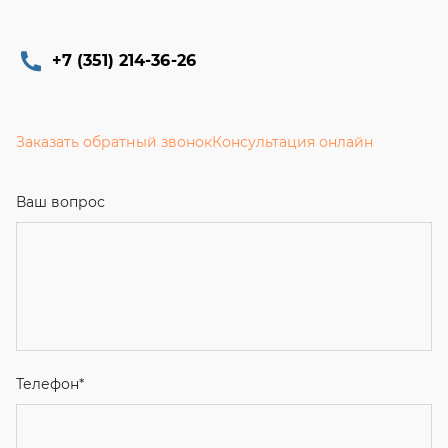
+7 (351) 214-36-26
Заказать обратный звонок
Консультация онлайн
Ваш вопрос
Телефон
*
Email
Ваше имя
Я соглашаюсь с
Политикой конфиденциальности
и даю
согласие на обработку персональных данных.