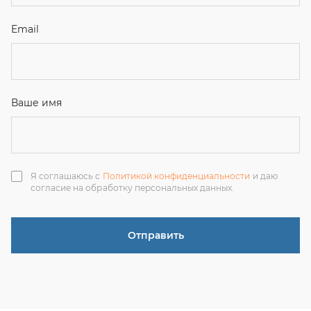
Отправить
ЗАКАЗАТЬ ЗВОНОК
+7 (351) 214-36-26
+7 (922) 74-71-055
+7 (965) 85-89-377
г. Миасс, Тургоякское шоссе, 11/63, оф.19
uraltranzit@inbox.ru