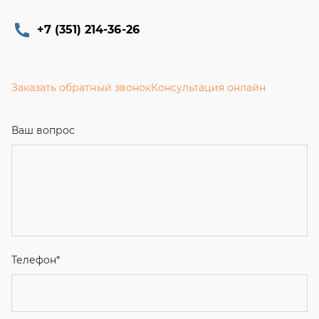
+7 (351) 214-36-26
Заказать обратный звонок
Консультация онлайн
Ваш вопрос
Телефон
*
Email
Ваше имя
Я соглашаюсь с
Политикой конфиденциальности
и даю
согласие на обработку персональных данных.