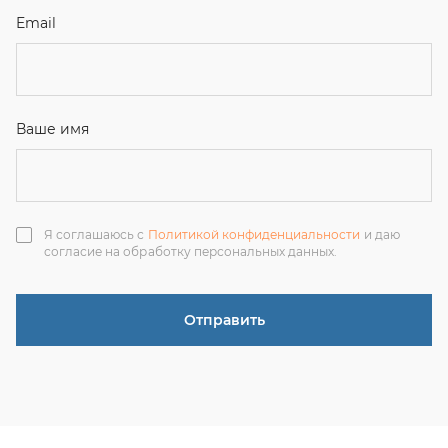
Отправить
ЗАКАЗАТЬ ЗВОНОК
+7 (351) 214-36-26
+7 (922) 74-71-055
+7 (965) 85-89-377
г. Миасс, Тургоякское шоссе, 11/63, оф.19
uraltranzit@inbox.ru