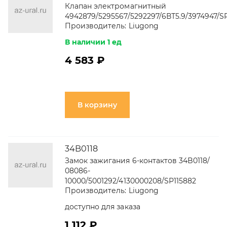
Клапан электромагнитный
4942879/5295567/5292297/6ВТ5.9/3974947/S
Производитель:
Liugong
В наличии 1 ед
4 583 ₽
В корзину
34B0118
Замок зажигания 6-контактов 34B0118/
08086-
10000/5001292/4130000208/SP115882
Производитель:
Liugong
доступно для заказа
1 112 ₽