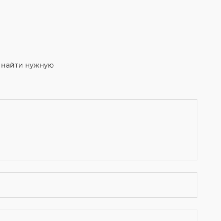
м найти нужную
ости
и даю согласие на обработку персональных данных.