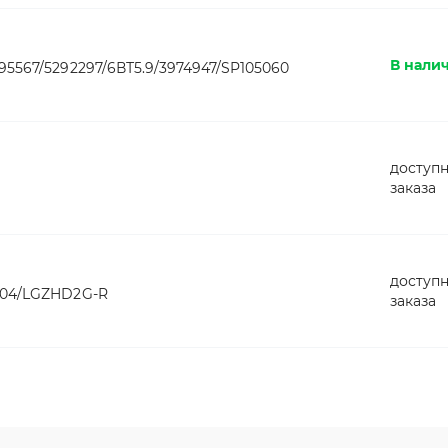
В налич
5567/5292297/6ВТ5.9/3974947/SP105060
доступн
заказа
доступн
704/LGZHD2G-R
заказа