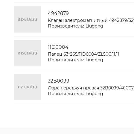
4942879
Клапан электромагнитный 4942879/529
Производитель:
Liugong
11D0004
Палец 63*265/11D0004/ZL50C.11.11
Производитель:
Liugong
32B0099
Фара передняя правая 32B0099/46C0
Производитель:
Liugong