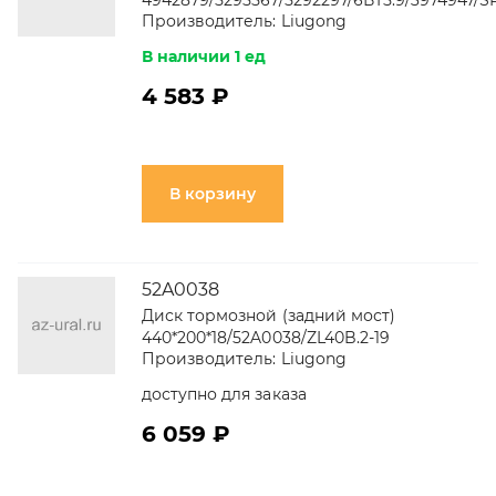
4942879/5295567/5292297/6ВТ5.9/3974947/S
Производитель:
Liugong
В наличии 1 ед
4 583 ₽
В корзину
52A0038
Диск тормозной (задний мост)
440*200*18/52A0038/ZL40B.2-19
Производитель:
Liugong
доступно для заказа
6 059 ₽