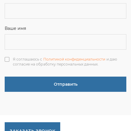
ЗАКАЗАТЬ ЗВОНОК
+7 (351) 214-36-26
+7 (922) 74-71-055
+7 (965) 85-89-377
г. Миасс, Тургоякское шоссе, 11/63, оф.19
uraltranzit@inbox.ru
Каталог запчастей