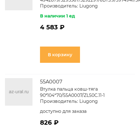
4942879/5295567/5292297/6ВТ5.9/3974947/S
Производитель:
Liugong
В наличии 1 ед
4 583 ₽
В корзину
55A0007
Втулка пальца ковш-тяга
90*104*70/55A0007/ZL50C.11-1
Производитель:
Liugong
доступно для заказа
826 ₽