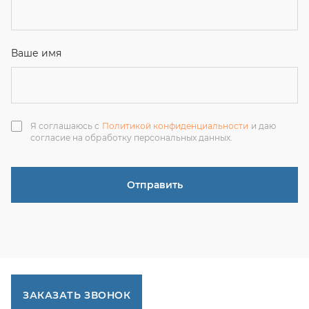
ЗАКАЗАТЬ ЗВОНОК
+7 (351) 214-36-26
+7 (922) 74-71-055
+7 (965) 85-89-377
г. Миасс, Тургоякское шоссе, 11/63, оф.19
uraltranzit@inbox.ru
Каталог запчастей