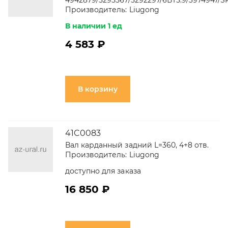
4942879/5295567/5292297/6ВТ5.9/3974947/S
Производитель:
Liugong
В наличии 1 ед
4 583 ₽
В корзину
41C0083
Вал карданный задний L=360, 4+8 отв.
Производитель:
Liugong
доступно для заказа
16 850 ₽