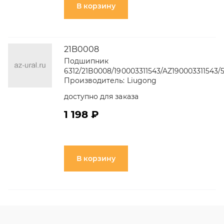
В корзину
21B0008
Подшипник
6312/21B0008/190003311543/AZ190003311543/
Производитель:
Liugong
доступно для заказа
1 198 ₽
В корзину