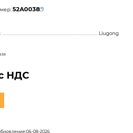
52A0038
мер:
:
Liugong
аза
с НДС
обновление:
06-08-2026