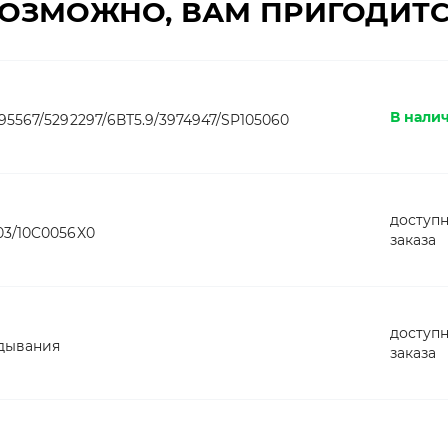
ОЗМОЖНО, ВАМ ПРИГОДИТ
В налич
5567/5292297/6ВТ5.9/3974947/SP105060
доступн
03/10C0056X0
заказа
доступн
дывания
заказа