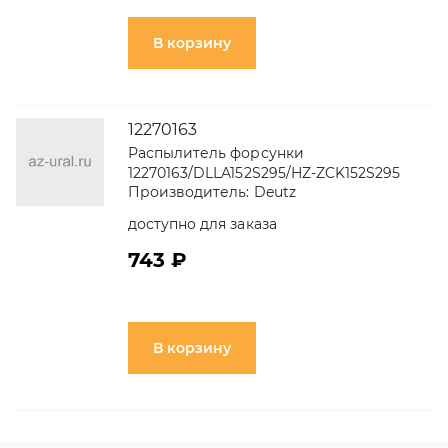
В корзину
12270163
Распылитель форсунки
12270163/DLLA152S295/HZ-ZCK152S295
Производитель:
Deutz
доступно для заказа
743 ₽
В корзину