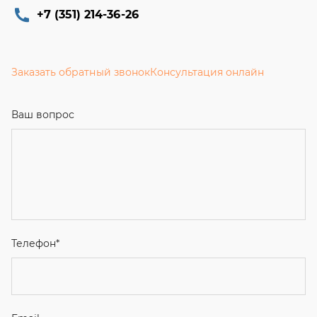
+7 (351) 214-36-26
Заказать обратный звонок
Консультация онлайн
Ваш вопрос
Телефон
*
Email
Ваше имя
Я соглашаюсь с
Политикой конфиденциальности
и даю
согласие на обработку персональных данных.