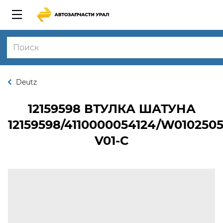
Deutz
12159598
ВТУЛКА ШАТУНА
12159598/4110000054124/W010250
V01-C