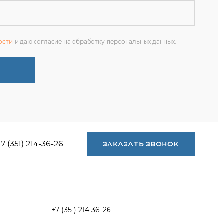
+7 (351) 214-36-26
ЗАКАЗАТЬ ЗВОНОК
+7 (351) 214-36-26
+7 (922) 74-71-055
+7 (965) 85-89-377
г. Миасс, Тургоякское шоссе, 11/63,
оф.19
uraltranzit@inbox.ru