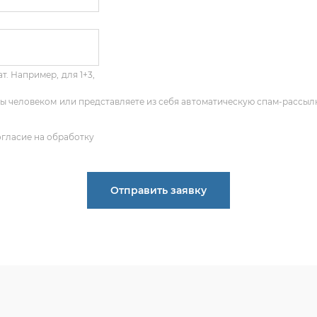
т. Например, для 1+3,
 Вы человеком или представляете из себя автоматическую спам-рассыл
огласие на обработку
Отправить заявку
ПОЛУЧИТЬ КОНСУЛЬТАЦИЮ
 опыт по подбору запчастей, и мы с радостью поможем ва
деталь, даже если вы не знаете ее артикул