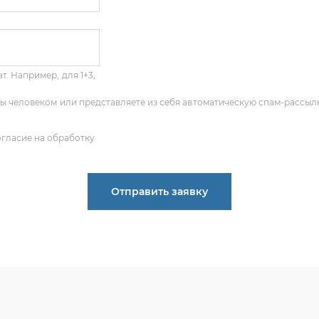
т. Например, для 1+3,
 Вы человеком или представляете из себя автоматическую спам-рассыл
огласие на обработку
Отправить заявку
ПОЛУЧИТЬ КОНСУЛЬТАЦИЮ
 опыт по подбору запчастей, и мы с радостью поможем ва
деталь, даже если вы не знаете ее артикул