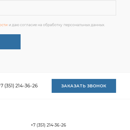
+7 (351) 214-36-26
ЗАКАЗАТЬ ЗВОНОК
+7 (351) 214-36-26
+7 (922) 74-71-055
+7 (965) 85-89-377
г. Миасс, Тургоякское шоссе, 11/63,
оф.19
uraltranzit@inbox.ru