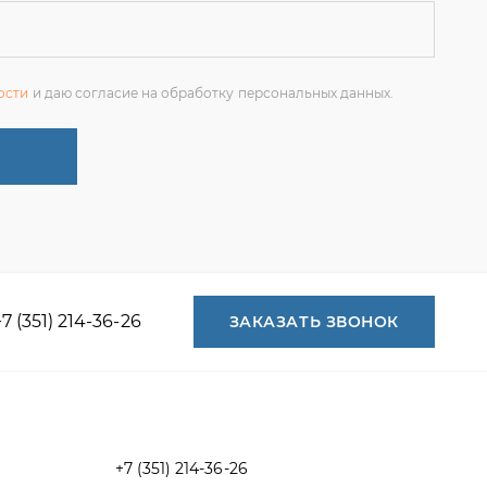
+7 (351) 214-36-26
ЗАКАЗАТЬ ЗВОНОК
+7 (351) 214-36-26
+7 (922) 74-71-055
+7 (965) 85-89-377
г. Миасс, Тургоякское шоссе, 11/63,
оф.19
uraltranzit@inbox.ru