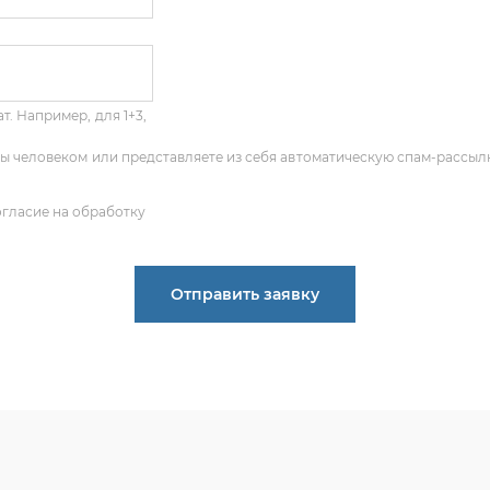
т. Например, для 1+3,
 Вы человеком или представляете из себя автоматическую спам-рассыл
огласие на обработку
Отправить заявку
ПОЛУЧИТЬ КОНСУЛЬТАЦИЮ
 опыт по подбору запчастей, и мы с радостью поможем ва
деталь, даже если вы не знаете ее артикул