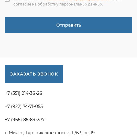
г. Миасс, Тургоякское шоссе, 11/63, оф.19
uraltranzit@inbox.ru
Каталог запчастей
Спецпредложения
Графические каталоги УРАЛ
Доставка и оплата
Гарантии
Новости и акции
Полезная информация