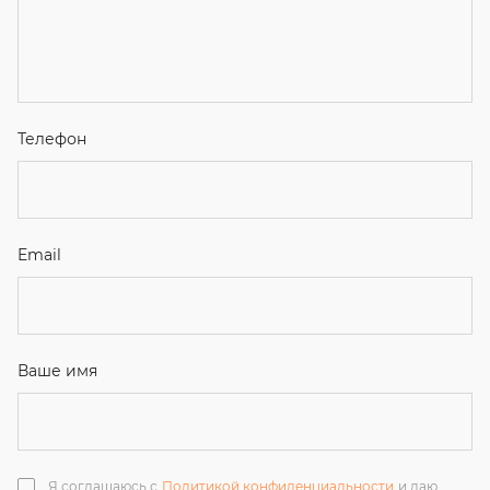
Я соглашаюсь с
Политикой конфиденциальности
и даю
согласие на обработку персональных данных.
Отправить
ЗАКАЗАТЬ ЗВОНОК
+7 (351) 214-36-26
+7 (922) 74-71-055
+7 (965) 85-89-377