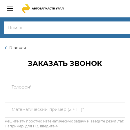
Главная
ЗАКАЗАТЬ ЗВОНОК
Телефон
*
Решите эту простую математическую задачу и введите результат.
Математический пример (2 + 1 =)
*
Например, для 1+3, введите 4.
Этот вопрос задается для того, чтобы выяснить, являетесь ли Вы
человеком или представляете из себя автоматическую спам-
рассылку.
Я соглашаюсь с
Политикой конфиденциальности
и даю