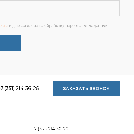
+7 (351) 214-36-26
ЗАКАЗАТЬ ЗВОНОК
+7 (351) 214-36-26
+7 (922) 74-71-055
+7 (965) 85-89-377
г. Миасс, Тургоякское шоссе, 11/63,
оф.19
uraltranzit@inbox.ru