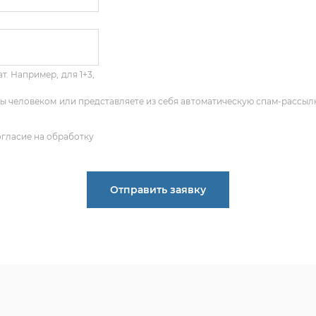
т. Например, для 1+3,
 Вы человеком или представляете из себя автоматическую спам-рассыл
огласие на обработку
Отправить заявку
ПОЛУЧИТЬ КОНСУЛЬТАЦИЮ
 опыт по подбору запчастей, и мы с радостью поможем ва
деталь, даже если вы не знаете ее артикул