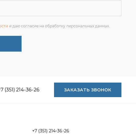
+7 (351) 214-36-26
ЗАКАЗАТЬ ЗВОНОК
+7 (351) 214-36-26
+7 (922) 74-71-055
+7 (965) 85-89-377
г. Миасс, Тургоякское шоссе, 11/63,
оф.19
uraltranzit@inbox.ru