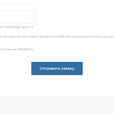
т. Например, для 1+3,
 Вы человеком или представляете из себя автоматическую спам-рассыл
огласие на обработку
Отправить заявку
ПОЛУЧИТЬ КОНСУЛЬТАЦИЮ
 опыт по подбору запчастей, и мы с радостью поможем ва
деталь, даже если вы не знаете ее артикул