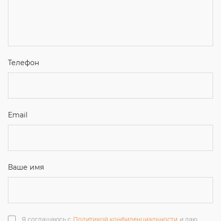
Я соглашаюсь с
Политикой конфиденциальности
и даю
согласие на обработку персональных данных.
Отправить
ЗАКАЗАТЬ ЗВОНОК
+7 (351) 214-36-26
+7 (922) 74-71-055
+7 (965) 85-89-377