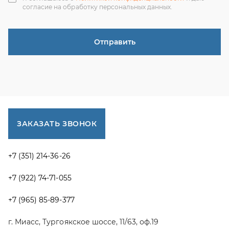
г. Миасс, Тургоякское шоссе, 11/63, оф.19
uraltranzit@inbox.ru
Каталог запчастей
Спецпредложения
Графические каталоги УРАЛ
Доставка и оплата
Гарантии
Новости и акции
Полезная информация