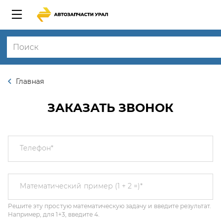
Главная
ЗАКАЗАТЬ ЗВОНОК
Телефон
*
Решите эту простую математическую задачу и введите результат.
Математический пример (1 + 2 =)
*
Например, для 1+3, введите 4.
Этот вопрос задается для того, чтобы выяснить, являетесь ли Вы
человеком или представляете из себя автоматическую спам-
рассылку.
Я соглашаюсь с
Политикой конфиденциальности
и даю