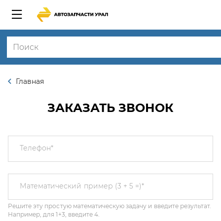
Главная
ЗАКАЗАТЬ ЗВОНОК
Телефон
*
Решите эту простую математическую задачу и введите результат.
Математический пример (3 + 5 =)
*
Например, для 1+3, введите 4.
Этот вопрос задается для того, чтобы выяснить, являетесь ли Вы
человеком или представляете из себя автоматическую спам-
рассылку.
Я соглашаюсь с
Политикой конфиденциальности
и даю