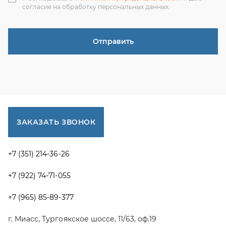
г. Миасс, Тургоякское шоссе, 11/63, оф.19
uraltranzit@inbox.ru
Каталог запчастей
Спецпредложения
Графические каталоги УРАЛ
Доставка и оплата
Гарантии
Новости и акции
Полезная информация