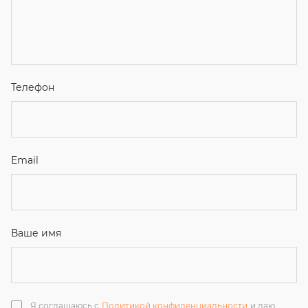
Я соглашаюсь с
Политикой конфиденциальности
и даю
согласие на обработку персональных данных.
Отправить
ЗАКАЗАТЬ ЗВОНОК
+7 (351) 214-36-26
+7 (922) 74-71-055
+7 (965) 85-89-377