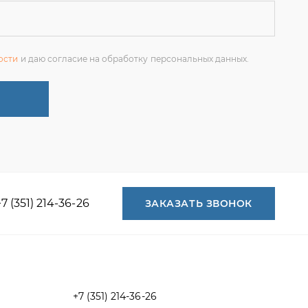
+7 (351) 214-36-26
ЗАКАЗАТЬ ЗВОНОК
+7 (351) 214-36-26
+7 (922) 74-71-055
+7 (965) 85-89-377
г. Миасс, Тургоякское шоссе, 11/63,
оф.19
uraltranzit@inbox.ru