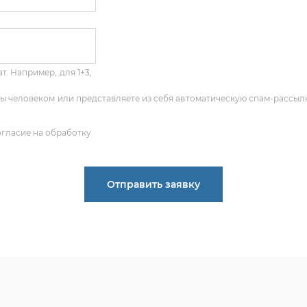
т. Например, для 1+3,
 Вы человеком или представляете из себя автоматическую спам-рассыл
огласие на обработку
Отправить заявку
ПОЛУЧИТЬ КОНСУЛЬТАЦИЮ
 опыт по подбору запчастей, и мы с радостью поможем ва
деталь, даже если вы не знаете ее артикул