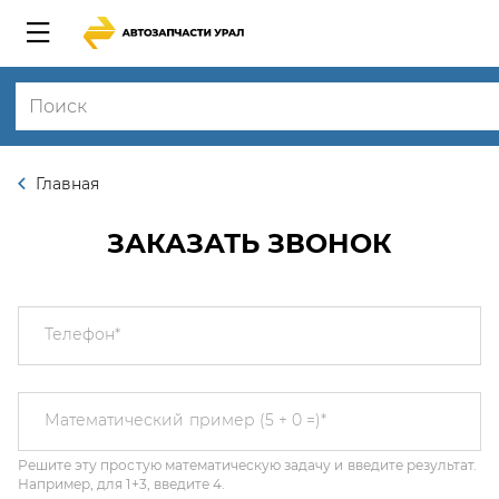
Главная
ЗАКАЗАТЬ ЗВОНОК
Телефон
*
Решите эту простую математическую задачу и введите результат.
Математический пример (5 + 0 =)
*
Например, для 1+3, введите 4.
Этот вопрос задается для того, чтобы выяснить, являетесь ли Вы
человеком или представляете из себя автоматическую спам-
рассылку.
Я соглашаюсь с
Политикой конфиденциальности
и даю