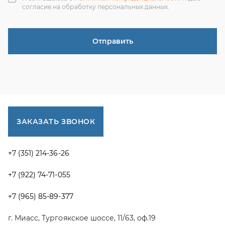
г. Миасс, Тургоякское шоссе, 11/63, оф.19
uraltranzit@inbox.ru
Каталог запчастей
Спецпредложения
Графические каталоги УРАЛ
Доставка и оплата
Гарантии
Новости и акции
Полезная информация