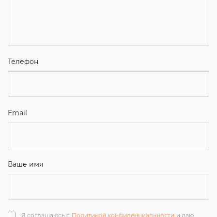
Я соглашаюсь с
Политикой конфиденциальности
и даю
согласие на обработку персональных данных.
Отправить
ЗАКАЗАТЬ ЗВОНОК
+7 (351) 214-36-26
+7 (922) 74-71-055
+7 (965) 85-89-377