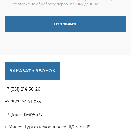
г. Миасс, Тургоякское шоссе, 11/63, оф.19
uraltranzit@inbox.ru
Каталог запчастей
Спецпредложения
Графические каталоги УРАЛ
Доставка и оплата
Гарантии
Новости и акции
Полезная информация