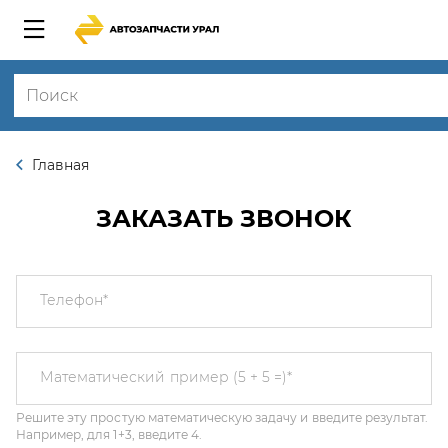
Главная
ЗАКАЗАТЬ ЗВОНОК
Телефон
*
Решите эту простую математическую задачу и введите результат.
Математический пример (5 + 5 =)
*
Например, для 1+3, введите 4.
Этот вопрос задается для того, чтобы выяснить, являетесь ли Вы
человеком или представляете из себя автоматическую спам-
рассылку.
Я соглашаюсь с
Политикой конфиденциальности
и даю