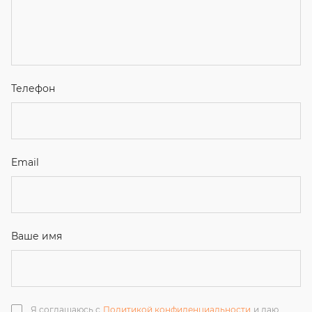
Я соглашаюсь с
Политикой конфиденциальности
и даю
согласие на обработку персональных данных.
Отправить
ЗАКАЗАТЬ ЗВОНОК
+7 (351) 214-36-26
+7 (922) 74-71-055
+7 (965) 85-89-377