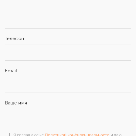
Я соглашаюсь с
Политикой конфиденциальности
и даю
согласие на обработку персональных данных.
Отправить
ЗАКАЗАТЬ ЗВОНОК
+7 (351) 214-36-26
+7 (922) 74-71-055
+7 (965) 85-89-377