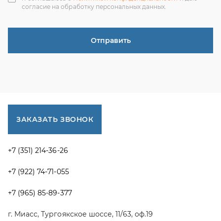
г. Миасс, Тургоякское шоссе, 11/63, оф.19
uraltranzit@inbox.ru
Каталог запчастей
Спецпредложения
Графические каталоги УРАЛ
Доставка и оплата
Гарантии
Новости и акции
Полезная информация