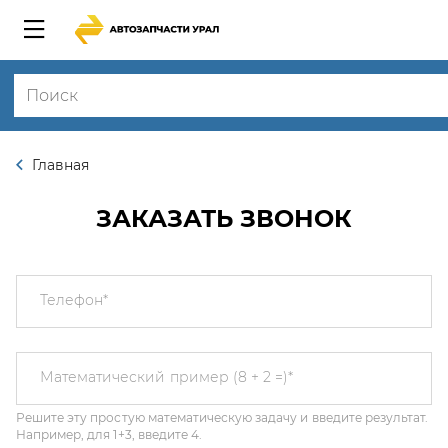
Главная
ЗАКАЗАТЬ ЗВОНОК
Телефон
*
Решите эту простую математическую задачу и введите результат.
Математический пример (8 + 2 =)
*
Например, для 1+3, введите 4.
Этот вопрос задается для того, чтобы выяснить, являетесь ли Вы
человеком или представляете из себя автоматическую спам-
рассылку.
Я соглашаюсь с
Политикой конфиденциальности
и даю