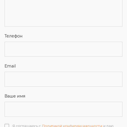
Я соглашаюсь с
Политикой конфиденциальности
и даю
согласие на обработку персональных данных.
Отправить
ЗАКАЗАТЬ ЗВОНОК
+7 (351) 214-36-26
+7 (922) 74-71-055
+7 (965) 85-89-377