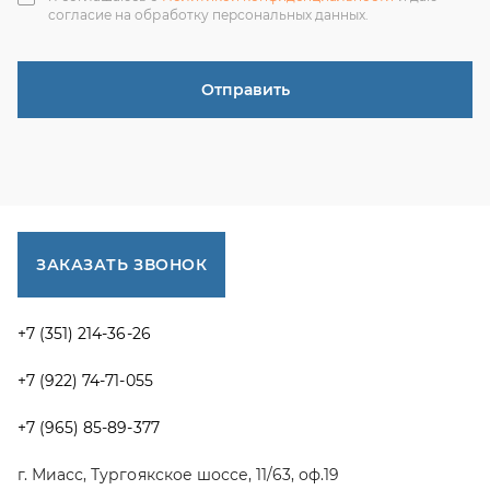
г. Миасс, Тургоякское шоссе, 11/63, оф.19
uraltranzit@inbox.ru
Каталог запчастей
Спецпредложения
Графические каталоги УРАЛ
Доставка и оплата
Гарантии
Новости и акции
Полезная информация