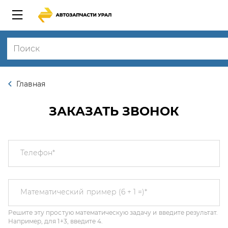
Главная
ЗАКАЗАТЬ ЗВОНОК
Телефон
*
Решите эту простую математическую задачу и введите результат.
Математический пример (6 + 1 =)
*
Например, для 1+3, введите 4.
Этот вопрос задается для того, чтобы выяснить, являетесь ли Вы
человеком или представляете из себя автоматическую спам-
рассылку.
Я соглашаюсь с
Политикой конфиденциальности
и даю