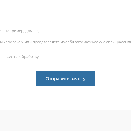
т. Например, для 1+3,
 Вы человеком или представляете из себя автоматическую спам-рассыл
огласие на обработку
Отправить заявку
ПОЛУЧИТЬ КОНСУЛЬТАЦИЮ
 опыт по подбору запчастей, и мы с радостью поможем ва
деталь, даже если вы не знаете ее артикул