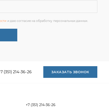
+7 (351) 214-36-26
ЗАКАЗАТЬ ЗВОНОК
+7 (351) 214-36-26
+7 (922) 74-71-055
+7 (965) 85-89-377
г. Миасс, Тургоякское шоссе, 11/63,
оф.19
uraltranzit@inbox.ru