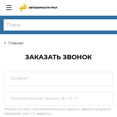
Главная
ЗАКАЗАТЬ ЗВОНОК
Телефон
*
Решите эту простую математическую задачу и введите результат.
Математический пример (8 + 12 =)
*
Например, для 1+3, введите 4.
Этот вопрос задается для того, чтобы выяснить, являетесь ли Вы
человеком или представляете из себя автоматическую спам-
рассылку.
Я соглашаюсь с
Политикой конфиденциальности
и даю