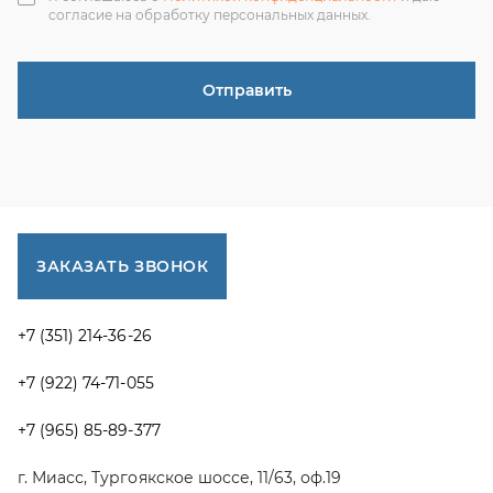
г. Миасс, Тургоякское шоссе, 11/63, оф.19
uraltranzit@inbox.ru
Каталог запчастей
Спецпредложения
Графические каталоги УРАЛ
Доставка и оплата
Гарантии
Новости и акции
Полезная информация