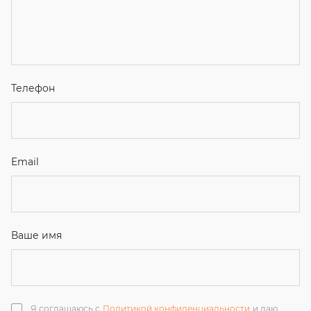
Я соглашаюсь с
Политикой конфиденциальности
и даю
согласие на обработку персональных данных.
Отправить
ЗАКАЗАТЬ ЗВОНОК
+7 (351) 214-36-26
+7 (922) 74-71-055
+7 (965) 85-89-377