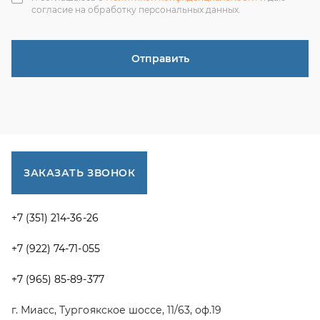
г. Миасс, Тургоякское шоссе, 11/63, оф.19
uraltranzit@inbox.ru
Каталог запчастей
Спецпредложения
Графические каталоги УРАЛ
Доставка и оплата
Гарантии
Новости и акции
Полезная информация