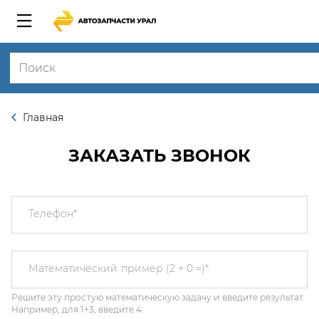
Главная
ЗАКАЗАТЬ ЗВОНОК
Телефон
*
Решите эту простую математическую задачу и введите результат.
Математический пример (2 + 0 =)
*
Например, для 1+3, введите 4.
Этот вопрос задается для того, чтобы выяснить, являетесь ли Вы
человеком или представляете из себя автоматическую спам-
рассылку.
Я соглашаюсь с
Политикой конфиденциальности
и даю