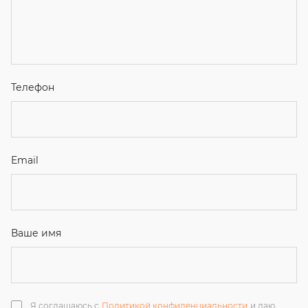
Я соглашаюсь с
Политикой конфиденциальности
и даю
согласие на обработку персональных данных.
Отправить
ЗАКАЗАТЬ ЗВОНОК
+7 (351) 214-36-26
+7 (922) 74-71-055
+7 (965) 85-89-377