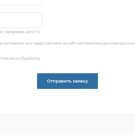
т. Например, для 1+3,
 Вы человеком или представляете из себя автоматическую спам-рассыл
огласие на обработку
Отправить заявку
ПОЛУЧИТЬ КОНСУЛЬТАЦИЮ
 опыт по подбору запчастей, и мы с радостью поможем ва
деталь, даже если вы не знаете ее артикул