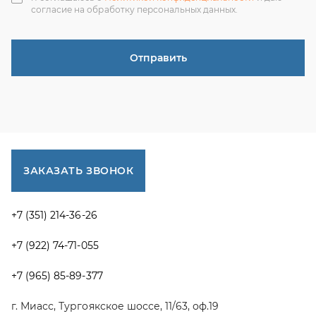
г. Миасс, Тургоякское шоссе, 11/63, оф.19
uraltranzit@inbox.ru
Каталог запчастей
Спецпредложения
Графические каталоги УРАЛ
Доставка и оплата
Гарантии
Новости и акции
Полезная информация