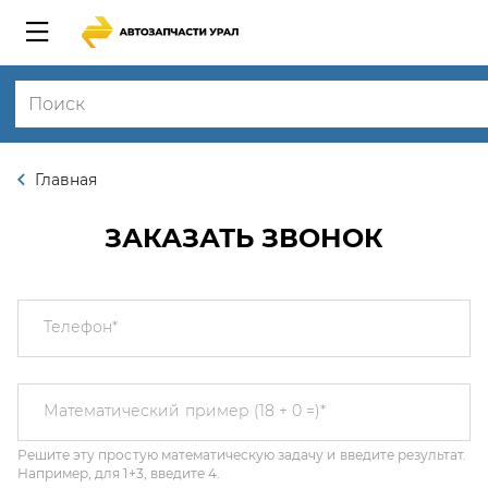
Главная
ЗАКАЗАТЬ ЗВОНОК
Телефон
*
Решите эту простую математическую задачу и введите результат.
Математический пример (18 + 0 =)
*
Например, для 1+3, введите 4.
Этот вопрос задается для того, чтобы выяснить, являетесь ли Вы
человеком или представляете из себя автоматическую спам-
рассылку.
Я соглашаюсь с
Политикой конфиденциальности
и даю