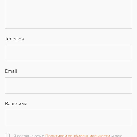
Я соглашаюсь с
Политикой конфиденциальности
и даю
согласие на обработку персональных данных.
Отправить
ЗАКАЗАТЬ ЗВОНОК
+7 (351) 214-36-26
+7 (922) 74-71-055
+7 (965) 85-89-377