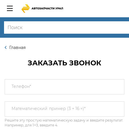
Главная
ЗАКАЗАТЬ ЗВОНОК
Телефон
*
Решите эту простую математическую задачу и введите результат.
Математический пример (3 + 16 =)
*
Например, для 1+3, введите 4.
Этот вопрос задается для того, чтобы выяснить, являетесь ли Вы
человеком или представляете из себя автоматическую спам-
рассылку.
Я соглашаюсь с
Политикой конфиденциальности
и даю