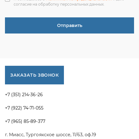
г. Миасс, Тургоякское шоссе, 11/63, оф.19
uraltranzit@inbox.ru
Каталог запчастей
Спецпредложения
Графические каталоги УРАЛ
Доставка и оплата
Гарантии
Новости и акции
Полезная информация