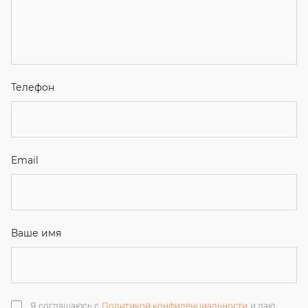
Я соглашаюсь с
Политикой конфиденциальности
и даю
согласие на обработку персональных данных.
Отправить
ЗАКАЗАТЬ ЗВОНОК
+7 (351) 214-36-26
+7 (922) 74-71-055
+7 (965) 85-89-377