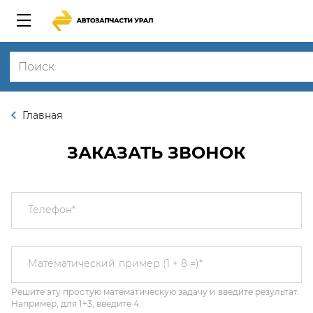
Главная
ЗАКАЗАТЬ ЗВОНОК
Телефон
*
Решите эту простую математическую задачу и введите результат.
Математический пример (1 + 8 =)
*
Например, для 1+3, введите 4.
Этот вопрос задается для того, чтобы выяснить, являетесь ли Вы
человеком или представляете из себя автоматическую спам-
рассылку.
Я соглашаюсь с
Политикой конфиденциальности
и даю