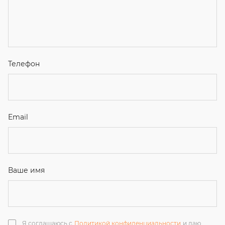
Я соглашаюсь с
Политикой конфиденциальности
и даю
согласие на обработку персональных данных.
Отправить
ЗАКАЗАТЬ ЗВОНОК
+7 (351) 214-36-26
+7 (922) 74-71-055
+7 (965) 85-89-377