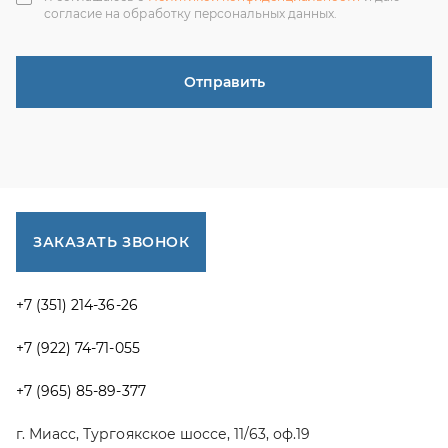
г. Миасс, Тургоякское шоссе, 11/63, оф.19
uraltranzit@inbox.ru
Каталог запчастей
Спецпредложения
Графические каталоги УРАЛ
Доставка и оплата
Гарантии
Новости и акции
Полезная информация