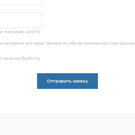
т. Например, для 1+3,
 Вы человеком или представляете из себя автоматическую спам-рассыл
огласие на обработку
Отправить заявку
ПОЛУЧИТЬ КОНСУЛЬТАЦИЮ
 опыт по подбору запчастей, и мы с радостью поможем ва
деталь, даже если вы не знаете ее артикул