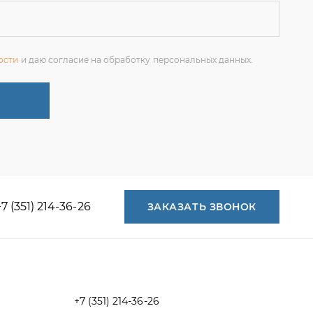
+7 (351) 214-36-26
ЗАКАЗАТЬ ЗВОНОК
+7 (351) 214-36-26
+7 (922) 74-71-055
+7 (965) 85-89-377
г. Миасс, Тургоякское шоссе, 11/63,
оф.19
uraltranzit@inbox.ru